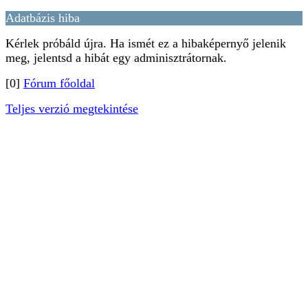
Adatbázis hiba
Kérlek próbáld újra. Ha ismét ez a hibaképernyő jelenik
meg, jelentsd a hibát egy adminisztrátornak.
[0]
Fórum főoldal
Teljes verzió megtekintése