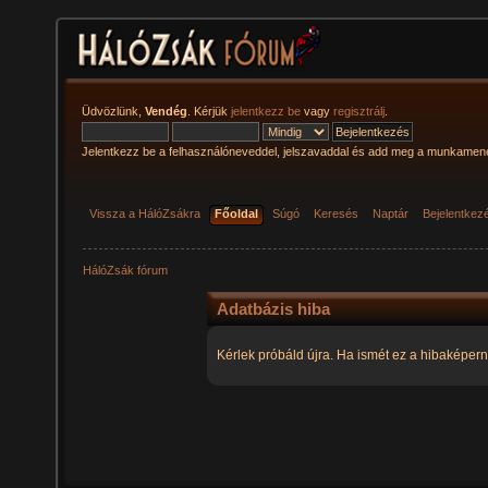
Üdvözlünk,
Vendég
. Kérjük
jelentkezz be
vagy
regisztrálj
.
Jelentkezz be a felhasználóneveddel, jelszavaddal és add meg a munkamen
Vissza a HálóZsákra
Főoldal
Súgó
Keresés
Naptár
Bejelentkez
HálóZsák fórum
Adatbázis hiba
Kérlek próbáld újra. Ha ismét ez a hibaképern