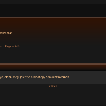
et hosszát
és
Regisztráció
yő jelenik meg, jelentsd a hibát egy adminisztrátornak.
Vissza