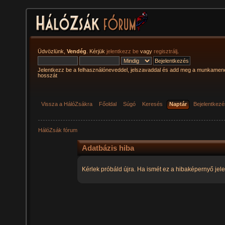
Üdvözlünk,
Vendég
. Kérjük
jelentkezz be
vagy
regisztrálj
.
Jelentkezz be a felhasználóneveddel, jelszavaddal és add meg a munkamen
hosszát
Vissza a HálóZsákra
Főoldal
Súgó
Keresés
Naptár
Bejelentkez
HálóZsák fórum
Adatbázis hiba
Kérlek próbáld újra. Ha ismét ez a hibaképernyő jele