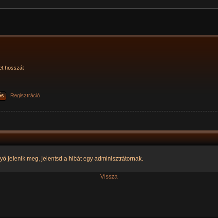
et hosszát
és
Regisztráció
yő jelenik meg, jelentsd a hibát egy adminisztrátornak.
Vissza