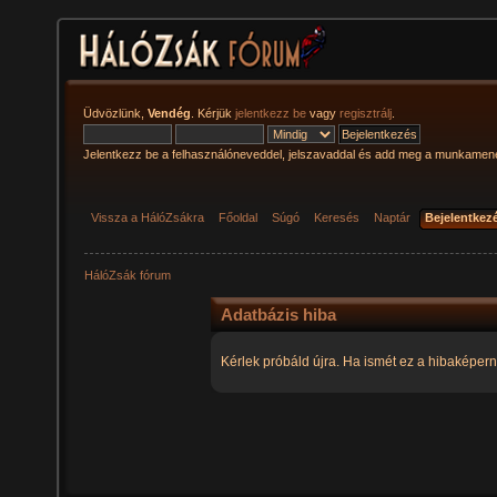
Üdvözlünk,
Vendég
. Kérjük
jelentkezz be
vagy
regisztrálj
.
Jelentkezz be a felhasználóneveddel, jelszavaddal és add meg a munkamen
Vissza a HálóZsákra
Főoldal
Súgó
Keresés
Naptár
Bejelentkez
HálóZsák fórum
Adatbázis hiba
Kérlek próbáld újra. Ha ismét ez a hibaképern