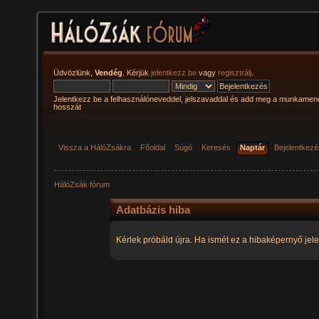
Üdvözlünk,
Vendég
. Kérjük
jelentkezz be
vagy
regisztrálj
.
Jelentkezz be a felhasználóneveddel, jelszavaddal és add meg a munkamen
hosszát
Vissza a HálóZsákra
Főoldal
Súgó
Keresés
Naptár
Bejelentkez
HálóZsák fórum
Adatbázis hiba
Kérlek próbáld újra. Ha ismét ez a hibaképernyő jele