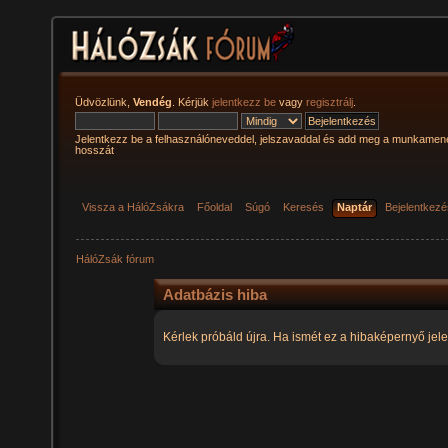
Üdvözlünk,
Vendég
. Kérjük
jelentkezz be
vagy
regisztrálj
.
Jelentkezz be a felhasználóneveddel, jelszavaddal és add meg a munkamen
hosszát
Vissza a HálóZsákra
Főoldal
Súgó
Keresés
Naptár
Bejelentkez
HálóZsák fórum
Adatbázis hiba
Kérlek próbáld újra. Ha ismét ez a hibaképernyő jele