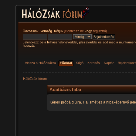
Üdvözlünk,
Vendég
. Kérjük
jelentkezz be
vagy
regisztrálj
.
Jelentkezz be a felhasználóneveddel, jelszavaddal és add meg a munkamen
hosszát
Vissza a HálóZsákra
Főoldal
Súgó
Keresés
Naptár
Bejelentkez
HálóZsák fórum
Adatbázis hiba
Kérlek próbáld újra. Ha ismét ez a hibaképernyő jele