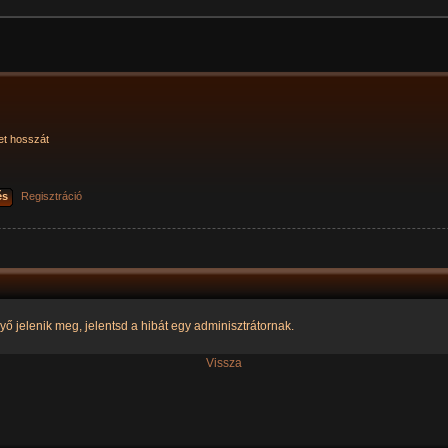
et hosszát
és
Regisztráció
yő jelenik meg, jelentsd a hibát egy adminisztrátornak.
Vissza