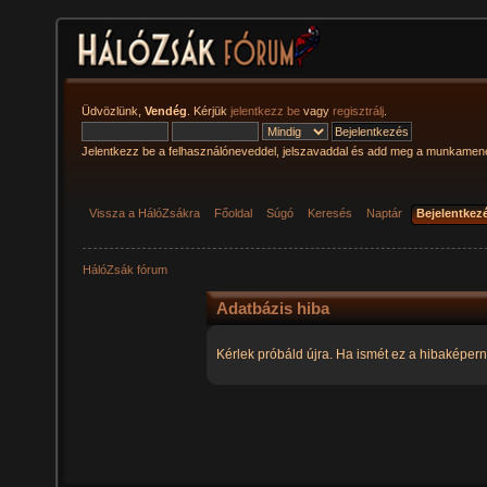
Üdvözlünk,
Vendég
. Kérjük
jelentkezz be
vagy
regisztrálj
.
Jelentkezz be a felhasználóneveddel, jelszavaddal és add meg a munkamen
Vissza a HálóZsákra
Főoldal
Súgó
Keresés
Naptár
Bejelentkez
HálóZsák fórum
Adatbázis hiba
Kérlek próbáld újra. Ha ismét ez a hibaképern