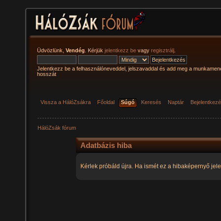
Üdvözlünk,
Vendég
. Kérjük
jelentkezz be
vagy
regisztrálj
.
Jelentkezz be a felhasználóneveddel, jelszavaddal és add meg a munkamen
hosszát
Vissza a HálóZsákra
Főoldal
Súgó
Keresés
Naptár
Bejelentkez
HálóZsák fórum
Adatbázis hiba
Kérlek próbáld újra. Ha ismét ez a hibaképernyő jele