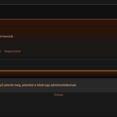
et hosszát
s
Regisztráció
yő jelenik meg, jelentsd a hibát egy adminisztrátornak.
Vissza