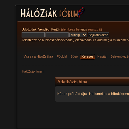
Üdvözlünk,
Vendég
. Kérjük
jelentkezz be
vagy
regisztrálj
.
Jelentkezz be a felhasználóneveddel, jelszavaddal és add meg a munkamen
Vissza a HálóZsákra
Főoldal
Súgó
Keresés
Naptár
Bejelentkezé
HálóZsák fórum
Adatbázis hiba
Kérlek próbáld újra. Ha ismét ez a hibaképern