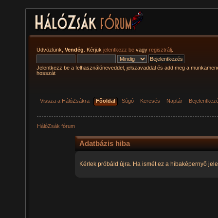
Üdvözlünk,
Vendég
. Kérjük
jelentkezz be
vagy
regisztrálj
.
Jelentkezz be a felhasználóneveddel, jelszavaddal és add meg a munkamen
hosszát
Vissza a HálóZsákra
Főoldal
Súgó
Keresés
Naptár
Bejelentkez
HálóZsák fórum
Adatbázis hiba
Kérlek próbáld újra. Ha ismét ez a hibaképernyő jele