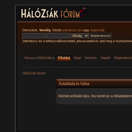
Üdvözlünk,
Vendég
. Kérjük
jelentkezz be
vagy
regisztrálj
.
Jelentkezz be a felhasználóneveddel, jelszavaddal és add meg a munkamen
Vissza a HálóZsákra
Főoldal
Súgó
Keresés
Naptár
Bejelentkez
HálóZsák fórum
Adatbázis hiba
Kérlek próbáld újra. Ha ismét ez a hibaképern