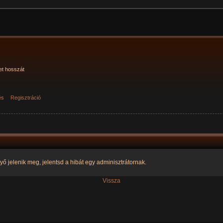
et hosszát
és
Regisztráció
yő jelenik meg, jelentsd a hibát egy adminisztrátornak.
Vissza