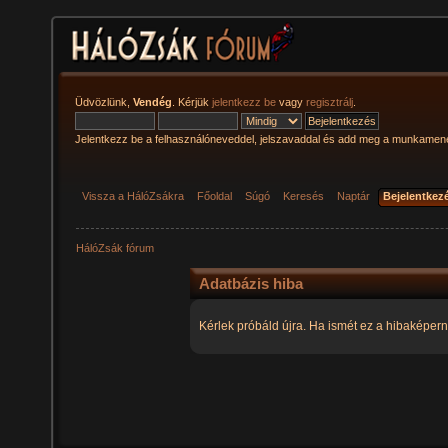
Üdvözlünk,
Vendég
. Kérjük
jelentkezz be
vagy
regisztrálj
.
Jelentkezz be a felhasználóneveddel, jelszavaddal és add meg a munkamen
Vissza a HálóZsákra
Főoldal
Súgó
Keresés
Naptár
Bejelentkez
HálóZsák fórum
Adatbázis hiba
Kérlek próbáld újra. Ha ismét ez a hibaképern