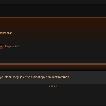
et hosszát
és
Regisztráció
yő jelenik meg, jelentsd a hibát egy adminisztrátornak.
Vissza