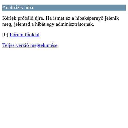
Adatbázis hiba
Kérlek próbáld újra. Ha ismét ez a hibaképernyő jelenik
meg, jelentsd a hibát egy adminisztrátornak.
[0]
Fórum főoldal
Teljes verzió megtekintése