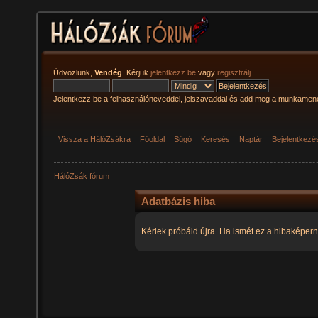
Üdvözlünk,
Vendég
. Kérjük
jelentkezz be
vagy
regisztrálj
.
Jelentkezz be a felhasználóneveddel, jelszavaddal és add meg a munkamen
Vissza a HálóZsákra
Főoldal
Súgó
Keresés
Naptár
Bejelentkezé
HálóZsák fórum
Adatbázis hiba
Kérlek próbáld újra. Ha ismét ez a hibaképern