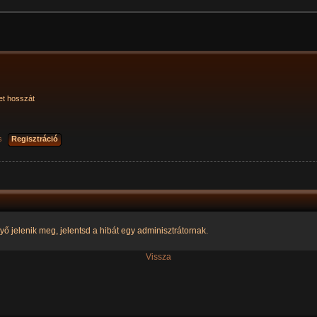
et hosszát
s
Regisztráció
yő jelenik meg, jelentsd a hibát egy adminisztrátornak.
Vissza