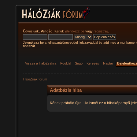
Üdvözlünk,
Vendég
. Kérjük
jelentkezz be
vagy
regisztrálj
.
Jelentkezz be a felhasználóneveddel, jelszavaddal és add meg a munkamen
hosszát
Vissza a HálóZsákra
Főoldal
Súgó
Keresés
Naptár
Bejelentkez
HálóZsák fórum
Adatbázis hiba
Kérlek próbáld újra. Ha ismét ez a hibaképernyő jele