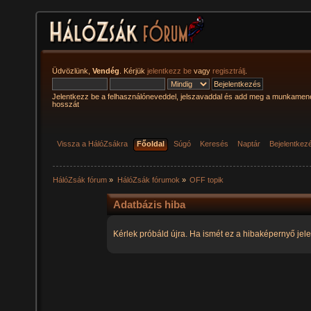
Üdvözlünk,
Vendég
. Kérjük
jelentkezz be
vagy
regisztrálj
.
Jelentkezz be a felhasználóneveddel, jelszavaddal és add meg a munkamen
hosszát
Vissza a HálóZsákra
Főoldal
Súgó
Keresés
Naptár
Bejelentkez
HálóZsák fórum
»
HálóZsák fórumok
»
OFF topik
Adatbázis hiba
Kérlek próbáld újra. Ha ismét ez a hibaképernyő jele