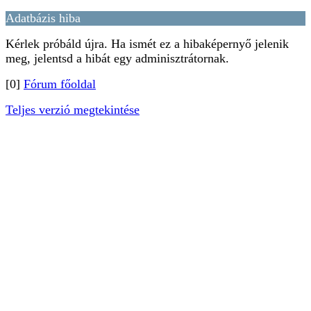
Adatbázis hiba
Kérlek próbáld újra. Ha ismét ez a hibaképernyő jelenik
meg, jelentsd a hibát egy adminisztrátornak.
[0]
Fórum főoldal
Teljes verzió megtekintése