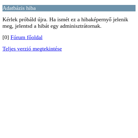
Adatbázis hiba
Kérlek próbáld újra. Ha ismét ez a hibaképernyő jelenik
meg, jelentsd a hibát egy adminisztrátornak.
[0]
Fórum főoldal
Teljes verzió megtekintése