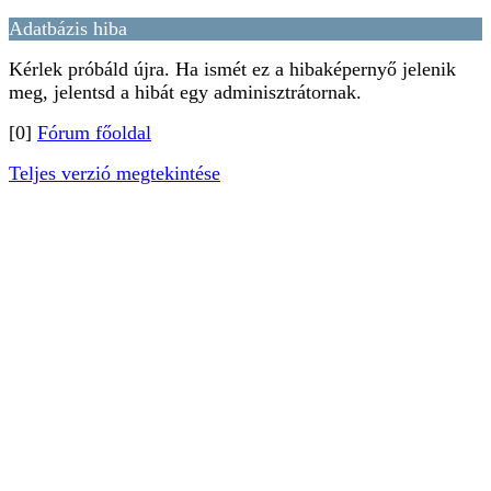
Adatbázis hiba
Kérlek próbáld újra. Ha ismét ez a hibaképernyő jelenik
meg, jelentsd a hibát egy adminisztrátornak.
[0]
Fórum főoldal
Teljes verzió megtekintése