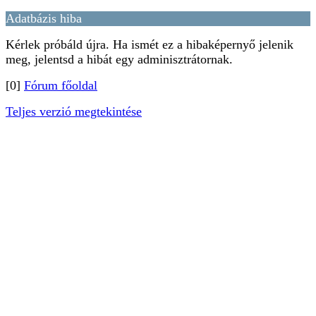
Adatbázis hiba
Kérlek próbáld újra. Ha ismét ez a hibaképernyő jelenik
meg, jelentsd a hibát egy adminisztrátornak.
[0]
Fórum főoldal
Teljes verzió megtekintése