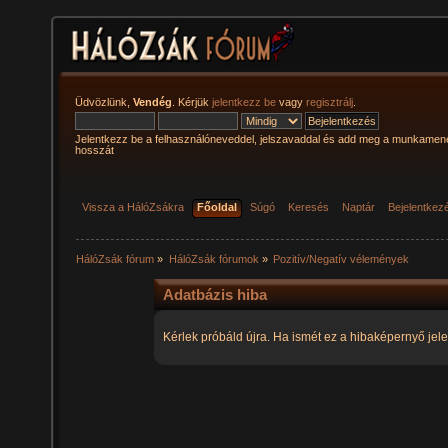
Üdvözlünk,
Vendég
. Kérjük
jelentkezz be
vagy
regisztrálj
.
Jelentkezz be a felhasználóneveddel, jelszavaddal és add meg a munkamen
hosszát
Vissza a HálóZsákra
Főoldal
Súgó
Keresés
Naptár
Bejelentkez
HálóZsák fórum
»
HálóZsák fórumok
»
Pozitív/Negatív vélemények
Adatbázis hiba
Kérlek próbáld újra. Ha ismét ez a hibaképernyő jele