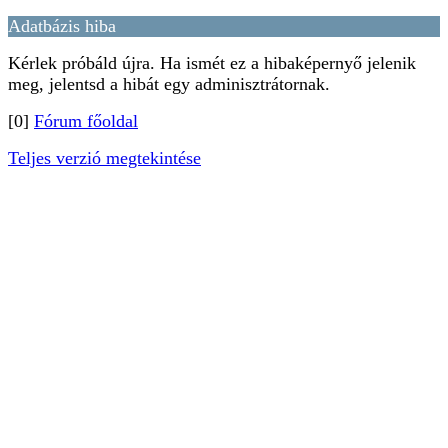
Adatbázis hiba
Kérlek próbáld újra. Ha ismét ez a hibaképernyő jelenik
meg, jelentsd a hibát egy adminisztrátornak.
[0]
Fórum főoldal
Teljes verzió megtekintése