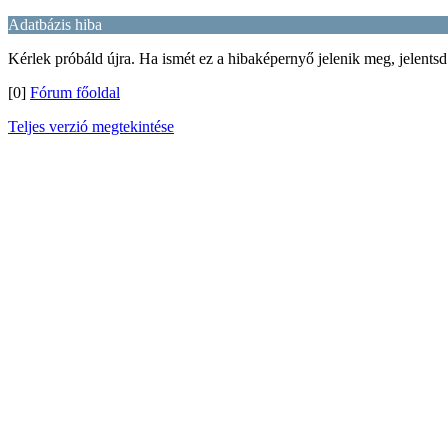
Adatbázis hiba
Kérlek próbáld újra. Ha ismét ez a hibaképernyő jelenik meg, jelentsd
[0]
Fórum főoldal
Teljes verzió megtekintése