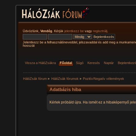
Üdvözlünk,
Vendég
. Kérjük
jelentkezz be
vagy
regisztrálj
.
Jelentkezz be a felhasználóneveddel, jelszavaddal és add meg a munkamen
hosszát
Vissza a HálóZsákra
Főoldal
Súgó
Keresés
Naptár
Bejelentkez
HálóZsák fórum
»
HálóZsák fórumok
»
Pozitív/Negatív vélemények
Adatbázis hiba
Kérlek próbáld újra. Ha ismét ez a hibaképernyő jele