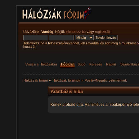
Üdvözlünk,
Vendég
. Kérjük
jelentkezz be
vagy
regisztrálj
.
Jelentkezz be a felhasználóneveddel, jelszavaddal és add meg a munkamen
hosszát
Vissza a HálóZsákra
Főoldal
Súgó
Keresés
Naptár
Bejelentkez
HálóZsák fórum
»
HálóZsák fórumok
»
Pozitív/Negatív vélemények
Adatbázis hiba
Kérlek próbáld újra. Ha ismét ez a hibaképernyő jele