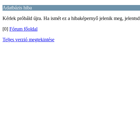
Adatbázis hiba
Kérlek próbáld újra. Ha ismét ez a hibaképernyő jelenik meg, jelentsd
[0]
Fórum főoldal
Teljes verzió megtekintése