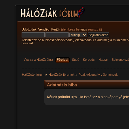
Üdvözlünk,
Vendég
. Kérjük
jelentkezz be
vagy
regisztrálj
.
Jelentkezz be a felhasználóneveddel, jelszavaddal és add meg a munkamen
hosszát
Vissza a HálóZsákra
Főoldal
Súgó
Keresés
Naptár
Bejelentkez
HálóZsák fórum
»
HálóZsák fórumok
»
Pozitív/Negatív vélemények
Adatbázis hiba
Kérlek próbáld újra. Ha ismét ez a hibaképernyő jele