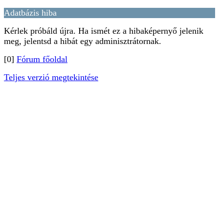
Adatbázis hiba
Kérlek próbáld újra. Ha ismét ez a hibaképernyő jelenik
meg, jelentsd a hibát egy adminisztrátornak.
[0]
Fórum főoldal
Teljes verzió megtekintése