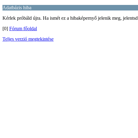
Adatbázis hiba
Kérlek próbáld újra. Ha ismét ez a hibaképernyő jelenik meg, jelentsd
[0]
Fórum főoldal
Teljes verzió megtekintése