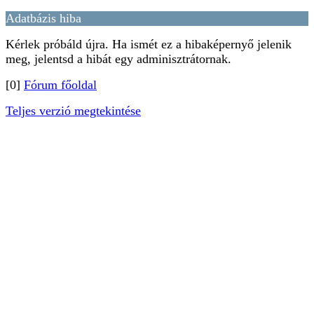
Adatbázis hiba
Kérlek próbáld újra. Ha ismét ez a hibaképernyő jelenik
meg, jelentsd a hibát egy adminisztrátornak.
[0]
Fórum főoldal
Teljes verzió megtekintése