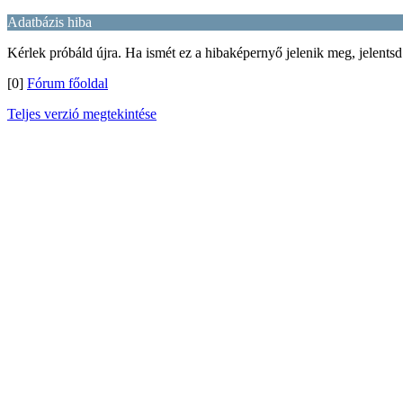
Adatbázis hiba
Kérlek próbáld újra. Ha ismét ez a hibaképernyő jelenik meg, jelentsd
[0]
Fórum főoldal
Teljes verzió megtekintése