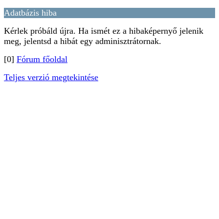
Adatbázis hiba
Kérlek próbáld újra. Ha ismét ez a hibaképernyő jelenik
meg, jelentsd a hibát egy adminisztrátornak.
[0]
Fórum főoldal
Teljes verzió megtekintése