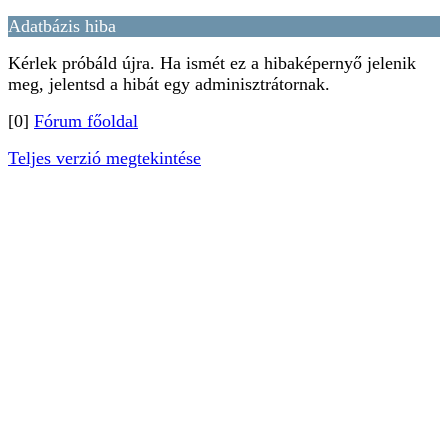
Adatbázis hiba
Kérlek próbáld újra. Ha ismét ez a hibaképernyő jelenik
meg, jelentsd a hibát egy adminisztrátornak.
[0]
Fórum főoldal
Teljes verzió megtekintése